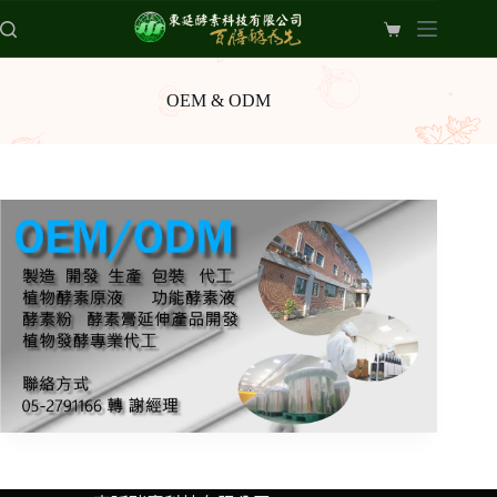
跳
至
購
主
物
要
車
OEM & ODM
內
容