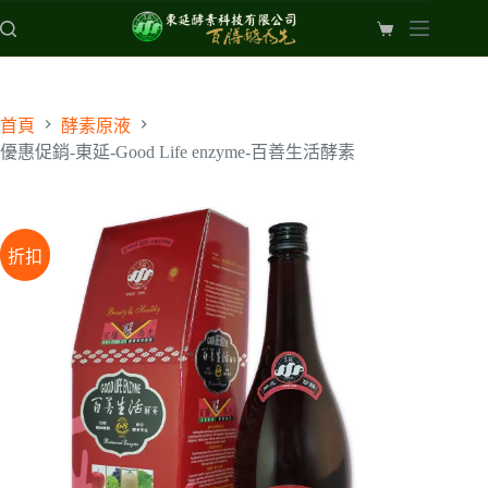
跳
至
購
主
物
要
車
內
首頁
酵素原液
容
優惠促銷-東延-Good Life enzyme-百善生活酵素
折扣