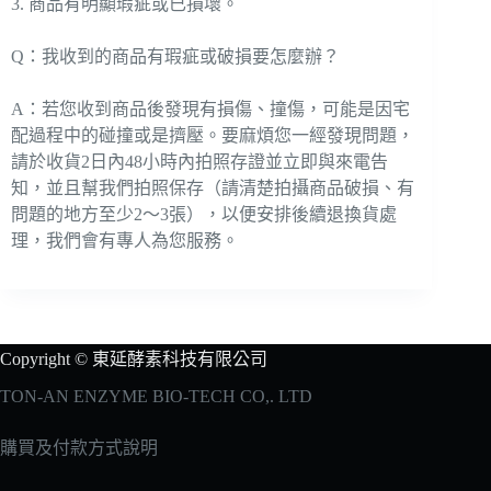
3. 商品有明顯瑕疵或已損壞。
Q：我收到的商品有瑕疵或破損要怎麼辦？
A：若您收到商品後發現有損傷、撞傷，可能是因宅
配過程中的碰撞或是擠壓。要麻煩您一經發現問題，
請於收貨2日內48小時內拍照存證並立即與來電告
知，並且幫我們拍照保存（請清楚拍攝商品破損、有
問題的地方至少2～3張），以便安排後續退換貨處
理，我們會有專人為您服務。
Copyright © 東延酵素科技有限公司
TON-AN ENZYME BIO-TECH CO,. LTD
購買及付款方式說明