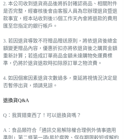
2. 本公司收到退貨商品後將拆封確認商品、相關附件
是否完整，經審核後會由客服人員為您辦理退貨暨退
款事宜，經本站收到後15個工作天內會將退款的費用
匯至您指定的銀行帳戶。
3. 若因退貨導致不符贈品贈送原則，將依退貨後總金
額變更贈品內容，優惠折扣亦將依退貨後之購買金額
重新計算；若造成訂單商品金額未達購物免運費標
準，仍將於退貨退款時扣除原訂單之物流費。
4. 如因個案因素退貨次數過多，東延將視情況決定是
否暫停出貨，煩請見諒。
退換貨Q&A
Q：我買錯東西了！可以退換貨嗎？
A：食品類符合「通訊交易解除權合理例外情事適用
準則」第二條第一項(易於腐敗、保存期限較短或解約